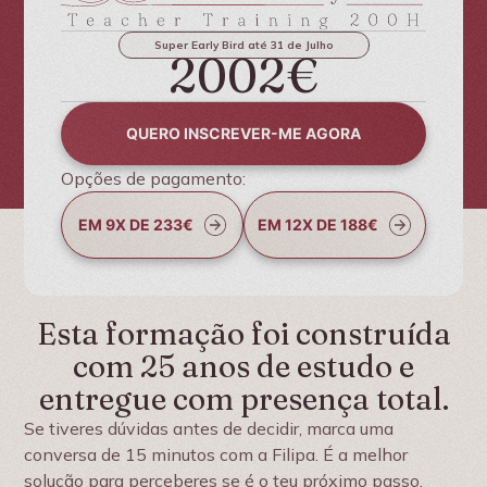
Super Early Bird até 31 de Julho
2002€
QUERO INSCREVER-ME AGORA
Opções de pagamento:
EM 9X DE 233€
EM 12X DE 188€
Esta formação foi construída
com 25 anos de estudo e
entregue com presença total.
Se tiveres dúvidas antes de decidir, marca uma
conversa de 15 minutos com a Filipa. É a melhor
solução para perceberes se é o teu próximo passo.