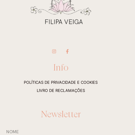
I
F
n
a
s
c
t
e
Info
a
b
g
o
r
o
a
k
POLÍTICAS DE PRIVACIDADE E COOKIES
m
-
f
LIVRO DE RECLAMAÇÕES
Newsletter
NOME