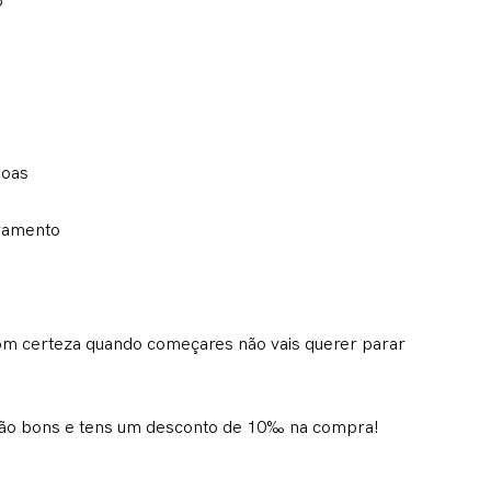
o
soas
gramento
 com certeza quando começares não vais querer parar
e são bons e tens um desconto de 10‰ na compra!