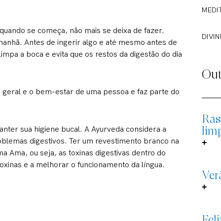
MEDI
 quando se começa, não mais se deixa de fazer.
DIVIN
manhã. Antes de ingerir algo e até mesmo antes de
 limpa a boca e evita que os restos da digestão do dia
Out
e geral e o bem-estar de uma pessoa e faz parte do
Ras
lim
nter sua higiene bucal. A Ayurveda considera a
problemas digestivos. Ter um revestimento branco na
+
ma Ama, ou seja, as toxinas digestivas dentro do
oxinas e a melhorar o funcionamento da língua.
Ver
+
Fel