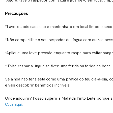
*Agora, lave o raspador com água e guarde-o em local limp
Precauções
*Lave-o após cada uso e mantenha-o em local limpo e seco
*Não compartilhe o seu raspador de língua com outras pes
*Aplique uma leve pressão enquanto raspa para evitar san
* Evite raspar a língua se tiver uma ferida ou ferida na boca
Se ainda não tens esta como uma prática do teu dia-a-dia,
e vais descobrir benefícios incríveis!
Onde adquirir? Posso sugerir a Mafalda Pinto Leite porqu
Clica aqui.