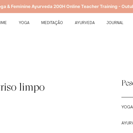
oga & Feminine Ayurveda 200H Online Teacher Training - Outu
OME
YOGA
MEDITAÇÃO
AYURVEDA
JOURNAL
Pes
riso limpo
YOGA
AYUR