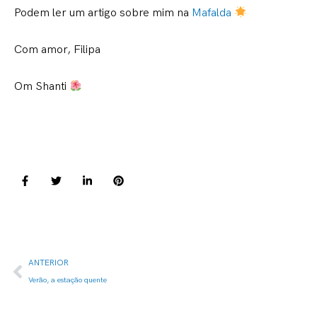
Podem ler um artigo sobre mim na
Mafalda
Com amor, Filipa
Om Shanti
F
T
L
P
a
w
i
i
c
i
n
n
e
t
k
t
b
t
e
e
o
e
d
r
o
r
i
e
k
n
s
Prev
-
-
t
ANTERIOR
f
i
n
Verão, a estação quente