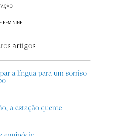
TAÇÃO
E FEMININE
ros artigos
par a língua para um sorriso
po
ão, a estação quente
iz equinócio