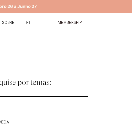
bro 26 a Junho 27
MEMBERSHIP
SOBRE
PT
quise por temas:
VEDA