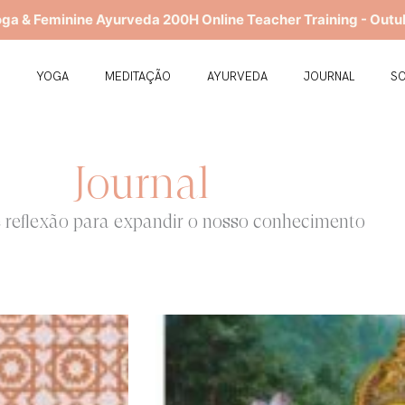
oga & Feminine Ayurveda 200H Online Teacher Training - Outu
E
YOGA
MEDITAÇÃO
AYURVEDA
JOURNAL
S
Journal
e reflexão para expandir o nosso conhecimento