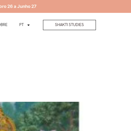
bro 26 a Junho 27
SHAKTI STUDIES
OBRE
PT